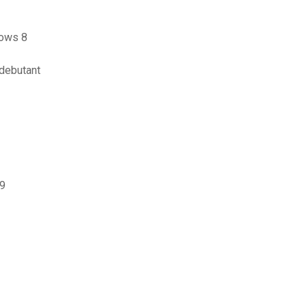
dows 8
 debutant
19