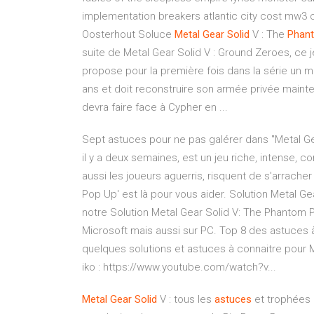
implementation breakers atlantic city cost mw
Oosterhout Soluce
Metal
Gear
Solid
V : The
Phan
suite de Metal Gear Solid V : Ground Zeroes, ce
propose pour la première fois dans la série un 
ans et doit reconstruire son armée privée mainte
devra faire face à Cypher en ...
Sept astuces pour ne pas galérer dans "Metal Gear
il y a deux semaines, est un jeu riche, intense,
aussi les joueurs aguerris, risquent de s'arrache
Pop Up' est là pour vous aider. Solution Metal 
notre Solution Metal Gear Solid V: The Phantom P
Microsoft mais aussi sur PC. Top 8 des astuces à 
quelques solutions et astuces à connaitre pour
iko : https://www.youtube.com/watch?v...
Metal
Gear
Solid
V : tous les
astuces
et trophées 