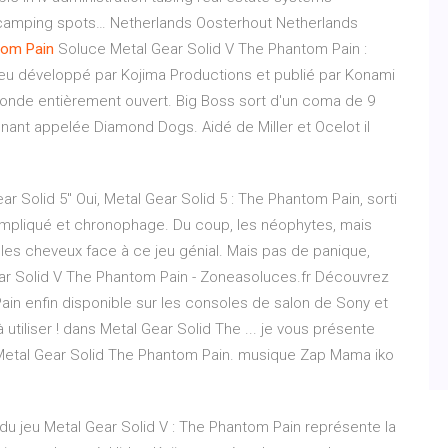
3 camping spots…
Netherlands Oosterhout
Netherlands
tom
Pain
Soluce Metal Gear Solid V The Phantom Pain :
 jeu développé par Kojima Productions et publié par Konami
monde entièrement ouvert. Big Boss sort d'un coma de 9
nant appelée Diamond Dogs. Aidé de Miller et Ocelot il
 Solid 5" Oui, Metal Gear Solid 5 : The Phantom Pain, sorti
 compliqué et chronophage. Du coup, les néophytes, mais
r les cheveux face à ce jeu génial. Mais pas de panique,
Gear Solid V The Phantom Pain - Zoneasoluces.fr Découvrez
ain enfin disponible sur les consoles de salon de Sony et
utiliser ! dans Metal Gear Solid The ... je vous présente
 Metal Gear Solid The Phantom Pain. musique Zap Mama iko
du jeu Metal Gear Solid V : The Phantom Pain représente la