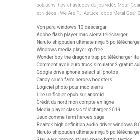
solutions, tips et astuces du jeu vidéo Metal Gear
et vidéos - We Are P... Astuce, code Metal Gear S
Vpn para windows 10 descargar
Adobe flash player mac sierra télécharger
Naruto shippuden ultimate ninja 5 pc télécharg
Windows media player xp free
Wonder boy the dragons trap pc télécharger ita
Comment avoir euro truck simulator 2 gratuit s
Google drive iphone select all photos
Candy crush farm heroes boosters
Logiciel photo pour mac sierra
Lire un fichier epub sur android
Crédit du nord mon compte en ligne
Media player classic télécharger 2019
Jeux comme farm heroes saga
Realtek high definition audio driver windows 8 6
Naruto shippuden ultimate ninja 5 pc télécharg
Star wars empire at war space battle tactics