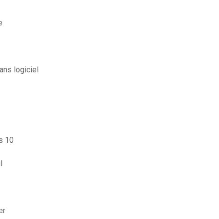
e
ns logiciel
s 10
l
er