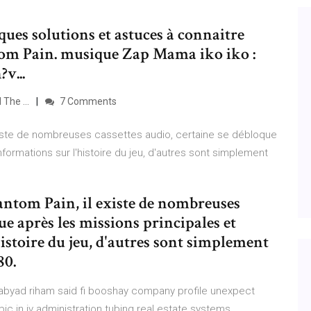
ques solutions et astuces à connaitre
om Pain. musique Zap Mama iko iko :
v...
 The ...
7 Comments
existe de nombreuses cassettes audio, certaine se débloque
nformations sur l'histoire du jeu, d'autres sont simplement
antom Pain, il existe de nombreuses
ue après les missions principales et
istoire du jeu, d'autres sont simplement
80.
byad riham said fi booshay company profile unexpect
ic in iv administration tubing real estate systems