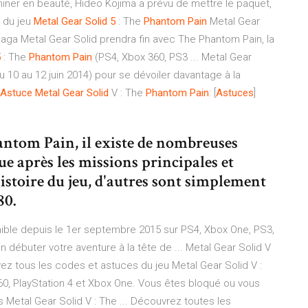
iner en beauté, Hideo Kojima a prévu de mettre le paquet,
du jeu
Metal
Gear
Solid
5
: The
Phantom
Pain
Metal Gear
 saga Metal Gear Solid prendra fin avec The Phantom Pain, la
5
: The
Phantom
Pain
(PS4, Xbox 360, PS3 ... Metal Gear
u 10 au 12 juin 2014) pour se dévoiler davantage à la
Astuce
Metal
Gear
Solid
V : The
Phantom
Pain
: [
Astuces
]
antom Pain, il existe de nombreuses
ue après les missions principales et
istoire du jeu, d'autres sont simplement
80.
nible depuis le 1er septembre 2015 sur PS4, Xbox One, PS3,
n débuter votre aventure à la tête de ... Metal Gear Solid V
vez tous les codes et astuces du jeu Metal Gear Solid V :
60, PlayStation 4 et Xbox One. Vous êtes bloqué ou vous
s Metal Gear Solid V : The ... Découvrez toutes les