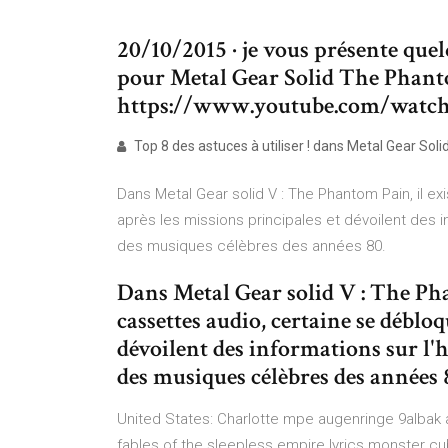
20/10/2015 · je vous présente quel
pour Metal Gear Solid The Phant
https://www.youtube.com/watch?
Top 8 des astuces à utiliser ! dans Metal Gear Solid
Dans Metal Gear solid V : The Phantom Pain, il 
après les missions principales et dévoilent des i
des musiques célèbres des années 80.
Dans Metal Gear solid V : The Ph
cassettes audio, certaine se débloq
dévoilent des informations sur l'h
des musiques célèbres des années 
United States: Charlotte
mpe augenringe 9albak a
fables of the sleepless empire lyrics monster cub